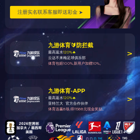
会议期间，王德成接受云南广播电视台采访，表示“云南得天独
厚的气候条件非常适合精密机床生产制造，孕育出了昆机、云南CY
等一批数控机床优势企业，在昆明、玉溪形成了数控机床产业优势集
群。云南制造的机床产品闻名中外，具有不可替代的区位优势。”
“在推进产业基础高级化、产业链现代化中，迫切需要云南发挥
产业、区域资源优势打造优势数控机床产业，推动制造业高质量发
展。”王德成表示，中国机械总院和云南省政府已签署战略合作协
议，围绕云南发展定位，引导相关科技资源向云南集聚，推动科技成
果在云南孵化、转化、产业化，致力打造央地合作创新发展的示范样