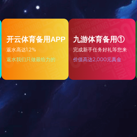
感谢您对中国机械科学研究总院集团的关注、支持和指导，中国机械总
制造创新发展能力托举起中华民族伟大复兴的中国梦！