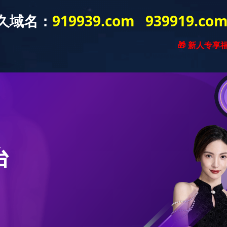
中国机械总院集团网站
首页
集团概况
星空（中国）
主营业务
科
董事长致辞
集团新闻
组织建设
集团简介
先进制造
人才队
管理团队
媒体聚焦
廉政教育
董事会
技术服务
研究生
组织架构
历届领导
招聘官
直属企业
资质荣誉
企业文化
发展历程
联系我们