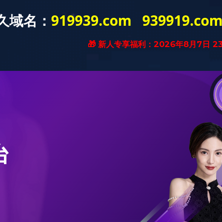
中国机械总院集团网站
首页
集团概况
星空（中国）
主营业务
科
董事长致辞
集团新闻
组织建设
集团简介
先进制造
人才队
管理团队
媒体聚焦
廉政教育
董事会
技术服务
研究生
组织架构
历届领导
招聘官
直属企业
资质荣誉
企业文化
发展历程
联系我们