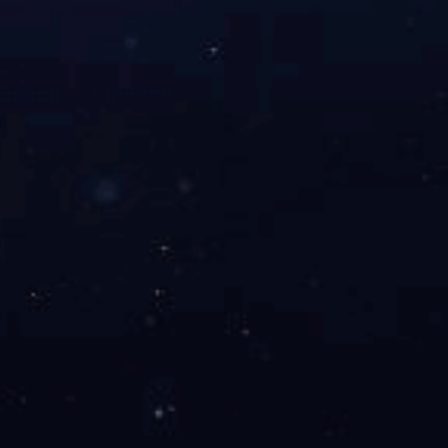
沈阳铸造研究所有限公司
中国机械总院集团郑州机械研究所有
院有限公司
限公司
星空在线官网
股份有限公司
雁栖湖基础制造技术研究院（北京）
化科学研究院有限公司
有限公司
中国机械总院集团江苏分院有限公司
青岛分院有限公司
工研资本控股股份有限公司
云南分院有限公司
中国机械总院集团山西机电研究院有
限公司
院集团有限公司
京ICP备：05080424号
京公网安备：110108020406