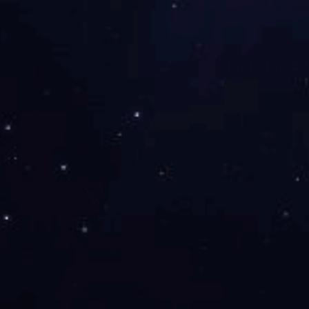
集团网站群
中国机械总院集团哈尔滨焊接研究所有限
中国机械总院集团
公司
中国机械总院集团武汉材料保护研究所有
中机第一设计研究
限公司
中国机械总院集团北京机电研究所有限公
中机寰宇认证检验
司
机科发展科技股份有限公司
北京机科国创轻量
中国机械总院集团海西（福建）分院有限
中国机械总院集团
公司
中国机械总院集团宁波智能机床研究院有
中国机械总院集团
限公司
版权所有：中国机械科学研究总