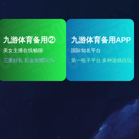
中机第一设计研究院
子系统除外)专项工程设计
有限公司
程、市政公用工程、公路
北京华兴建设监理咨
询有限公司
、新能源发电）专业乙
粮行业（批发配送与物流
中机第一设计研究院
卫生工程）专业乙级；环
有限公司
北京华兴建设监理咨
询有限公司