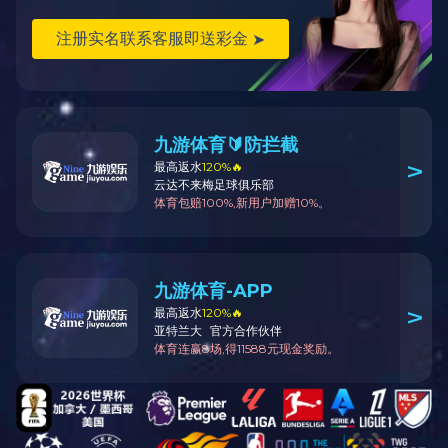
1735
1822
技能人员
硕士以上人员
25%
27%
2871
875
大学本科人员
大学专科
40%
14%