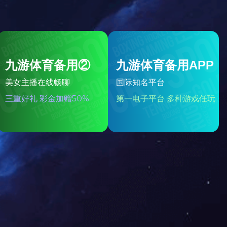
全加固项目采购招标公告
司怀柔基地网络安全加固项目（以下简称：本项目，或项目），
...
决算审计会计师事务所招标...
官网发布了本项目的招标公告，现对原招标文件以下内容作如下补
...
所招标公告
的专业机构参与集团2024-2028年财务决算审计招标事