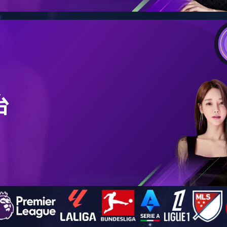
标采购信息
中国机械科学研究总院集团有限公司怀柔基地网络安
5
中国机械科学研究总院集团有限公司怀柔基地网络安全加固项
4-09
交价格：1185750元。公告期：2024年9月25日至2024年9月27日
中国机械科学研究总院集团有限公司2024-2028年财务
3
2024-2028年财务决算审计会计师事务所选聘项目第一标段中标
4-09
师事务所选聘项目第一标段。2.招标方式：公开招标3.中标候选.