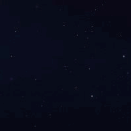
关于我们
中国机械科学研究总院集团有限公司（以下简称中国机械总
院）的前身是机械工业部机械科学研究院，成立于1956年新
中国建设时期。1999年按照“国科发政字（1999）197号
文”的要求，将原机械工业部直属的从事基础共性技术研究与
开发的一批研究所划入机械总院整体转制为中央直属企业...
关注公众号