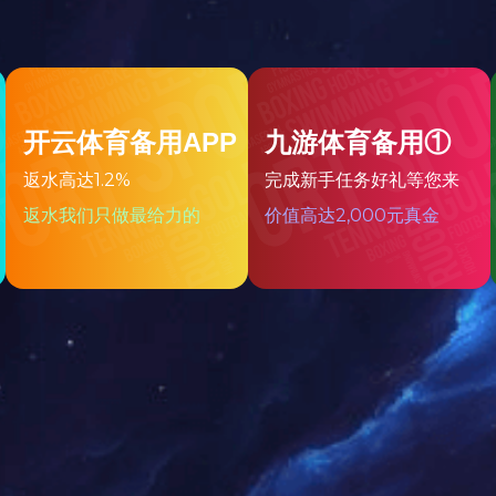
中国机械科学研究总院集团有限公司怀柔基地网络安
1
1.招标条件本招标项目为中国机械科学研究总院集团有限公
4-09
招标人为中国机械科学研究总院集团有限公司，招标代理机构为北
中国机械科学研究总院集团有限公司2024-2028年财务
2
2024年7月15日，在中国机械科学研究总院集团有限公司
4-07
充及更正。一、招标公告补充事项：1.投标人可参加任何一个标段
中国机械总院2024-2028年财务决算审计会计师事务
5
中国机械科学研究总院集团有限公司作为招标人，现邀请符合条件
4-07
项。具体要求见附件招标文件。 欢迎各专...
中国机械总院食堂食材供应服务采购项目招标公告