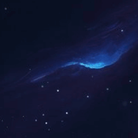
1
202
2
202
1
202