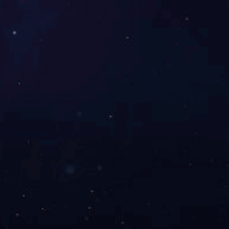
沈阳铸造研究所有限公司
中国机械总院集团郑州机械研究所有
院有限公司
限公司
星空在线官网
股份有限公司
雁栖湖基础制造技术研究院（北京）
化科学研究院有限公司
有限公司
中国机械总院集团江苏分院有限公司
青岛分院有限公司
工研资本控股股份有限公司
云南分院有限公司
中国机械总院集团山西机电研究院有
限公司