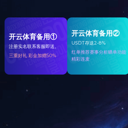
研发机构
学术机构
协会组织
标委会
认证机构
检测中心
创新平台