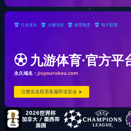
软
科技创新
研发领域
研究成果
软件著作权
发表论文