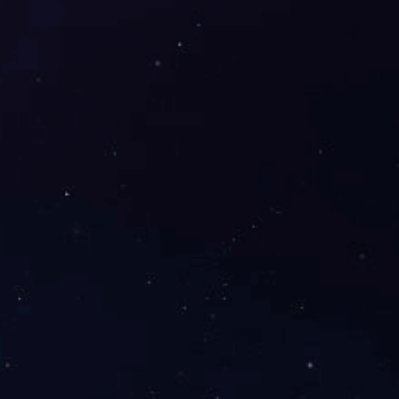
关于我们
中国机械科学研究总院集团有限公司（以下简称中国机械总
院）的前身是机械工业部机械科学研究院，成立于1956年新
中国建设时期。1999年按照“国科发政字（1999）197号
文”的要求，将原机械工业部直属的从事基础共性技术研究与
开发的一批研究所划入机械总院整体转制为中央直属企业...