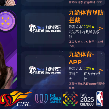
当前位置：
首页
>
星空（中国）
>
媒体聚焦
福建）分院：“龙头”舞动产业兴
“温床”，积极整合资源配强服务力量，培育和扶植高新技术
企业邮
光纤激光切割机进行打包加固，准备发往江苏和厦门。4月