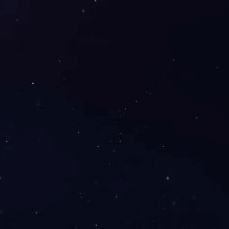
王德成深入座谈
2019-04-02
关于我们
中国机械科学研究总院集团有限公司（以下简称中国机械总
院）的前身是机械工业部机械科学研究院，成立于1956年新
中国建设时期。1999年按照“国科发政字（1999）197号
文”的要求，将原机械工业部直属的从事基础共性技术研究与
开发的一批研究所划入机械总院整体转制为中央直属企业...