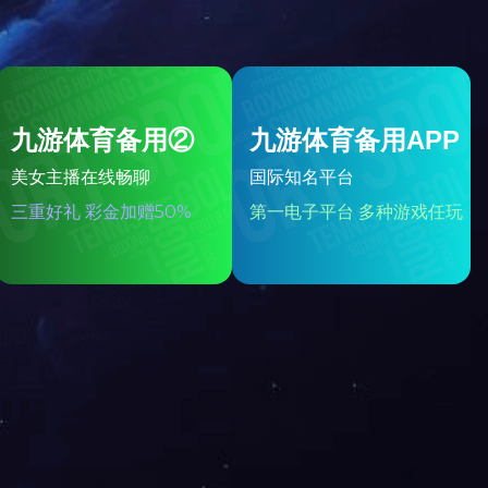
端设备产业园孵化区，依托海西分院的技术及资源优势，
月的板管一体光纤激光切割机产成落地，实现了材料的平面
宽市场布局，实现了为厦门锦融汽车以及广西柳州汽车的
0年，中机数控能够产值过亿，打造一个“全省叫的响、全国
机械行业设计、制造的最高水平的数字化无模铸造精密成
区500亩，入园中机铸材、中机精冲、中机焊业、中机数
海西（福建）分院开启新一轮的三方共建。在绿色制造、精密
不断引领行业技术进步，促进企业转型和产业持续稳健发
2019-05-22