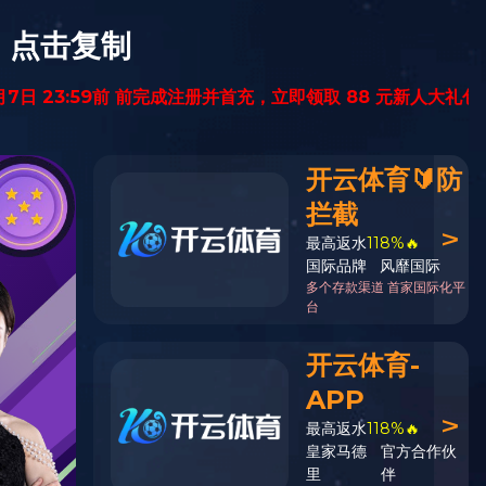
群
招聘入口
研究生培养
投资者
中文
技创新
社会责任
党群工作
人力资源
星空（中国）
伍
国资动态
研发领域
团青、工会园地
企业基本信息
社会责任报告
智能制造
专家队伍
研究成果
人事薪酬事项
培养
专题专栏
软件著作权
廉政法规
重要财务信息
人才招聘公告
发表论文
其他公开信息
网
研发机构
企业重大事项
学术机构
员工招聘信息
协会组织
招标采购信息
标委会
认证机构
检测中心
创新平台
国际合作
出版刊物