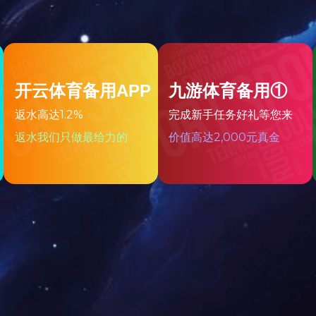
机数控科技（福建）有限公司位于机械科学研究总院海西（福建）分院高
过资源整合，加快科技创新，开展联合技术项目攻关。去年，耗时6个多
三维立体加工，满足更多客户多样化的加工需求。
机数控科技（福建）有限公司不断的追加研发投入，加大新产品开发，拓
套，同时也争取为重点的船舶企业的一些军工企业进行配套，争取到202
影响”的高端数控品牌。”
械科学研究总院海西（福建）分院不断深化科技产业合作，引进代表国内
、3D虚拟现实、3D打印等先进技术装备。建设6年多以来，现已建成首动
、云中机智等11个项目，总投资12.71亿元。去年，机械科学研究总院
形、智能装备、工程材料、云制造及轻量化领域持续深入研发和产业化，
。
上一篇：中国水运网：中船集团与机械总院集团签订战略合作协议