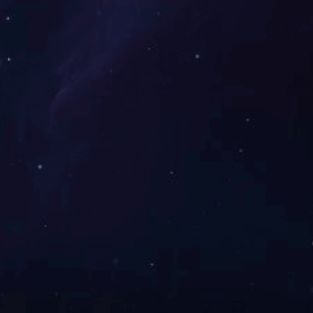
下一篇：内江市人民政府：郑莉在北京与机械科学研究总院集团董事长
沈阳铸造研究所有限公司
中国机械总院集团郑州机械研究所有
院有限公司
限公司
星空在线官网
股份有限公司
雁栖湖基础制造技术研究院（北京）
化科学研究院有限公司
有限公司
中国机械总院集团江苏分院有限公司